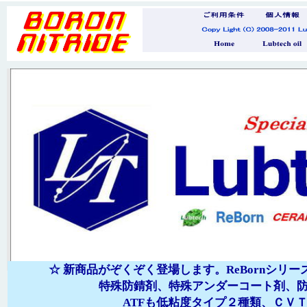
☆ 新商品がぞくぞく登場します。ReBornシリ
特殊防錆剤、特殊アンダーコート剤、防錆
ATFも低粘度タイプ２種類、ＣＶＴＦ