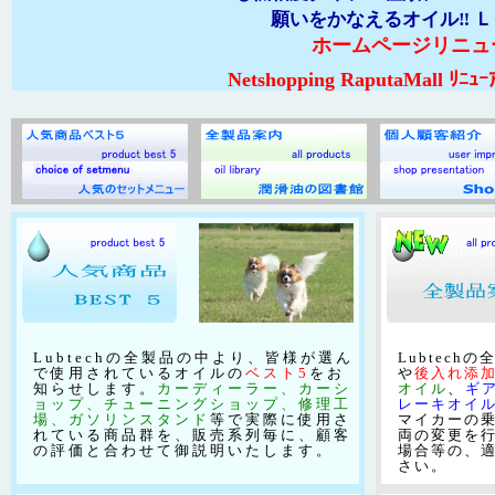
願いをかなえるオイル‼ Ｌｕ
ホームページリニュ
Netshopping RaputaMall 
Lubtechの全製品の中より、皆様が選ん
Lubtec
で使用されているオイルの
ベスト5
をお
や
後入れ添
知らせします。
カーディーラー、カーシ
オイル
、
ギ
ョップ、チューニングショップ、修理工
レーキオイ
場、ガソリンスタンド
等で実際に使用さ
マイカーの
れている商品群を、販売系列毎に、顧客
両の変更を
の評価と合わせて御説明いたします。
場合等の、
さい。