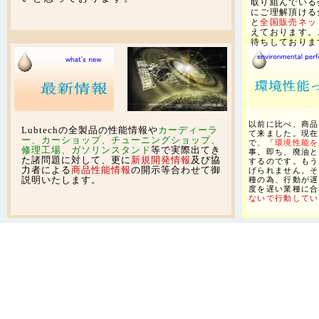
取り組んでいる
にご理解頂ける
と
全国販売ネッ
えております。
待ちしておりま
以前に比べ、商品
Lubtechの全製品の性能情報や
カーディーラ
て来ました。現在
ー、カーショップ、チューニングショップ、
で、「
環境性能を
修理工場、ガソリンスタンド
等で実際出てき
事。即ち、廃油と
た諸問題に対して、更に
新規開発情報
及び協
するのです。もう
力者による
商品性能情報
の開示等合わせて御
げられません。そ
説明いたします。
種の為、行動が遅
度を遅い業種に合
ないで行動してい