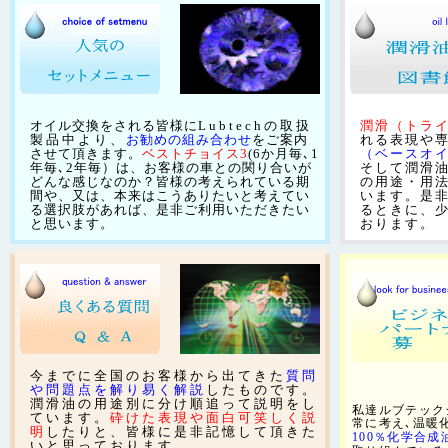
オイル交換をされる皆様に
Lubtechの取扱
潤滑（トラ
製品中より、
お勧めの組み合わせ
をご案内
れる表現や
させて頂きます。
ベストチョイス3
(6か月毎､1
（ベースオ
年毎､2年毎）
は、お客様の車との関り合いが
そして潤滑
どんな感じなのか？皆様の考えられている期
の用途・用
間や、又は、本来はこうありたいと考えてい
います。是
る選択肢があれば、是非ご利用いただきたい
るときに、
と思います。
おります。
今までに全国のお客様から出てきた
質問
や問題点を解り易く解説
したものです。
潤滑油の用途別に分け順追って説明をし
私達ルブテック
ています。
砕けた表現や面白可笑しく説
常に考え､温暖
明
したりと、皆様に是非記憶して頂きた
100
％化学合成
いと思っております。