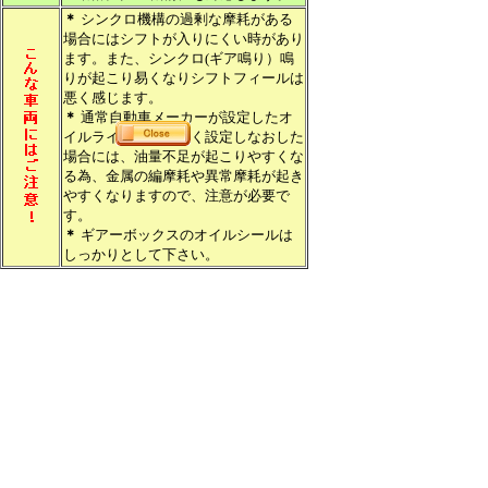
＊
シンクロ機構の過剰な摩耗がある
場合にはシフトが入りにくい時があり
ます。また、シンクロ(ギア鳴り）鳴
りが起こり易くなりシフトフィールは
悪く感じます。
＊
通常自動車メーカーが設定したオ
イルラインよりも狭く設定しなおした
場合には、油量不足が起こりやすくな
る為、金属の編摩耗や異常摩耗が起き
やすくなりますので、注意が必要で
す。
＊
ギアーボックスのオイルシールは
しっかりとして下さい。