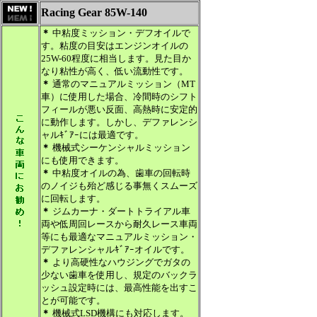
Racing Gear 85W-140
＊
中粘度ミッション・デフオイルで
す。粘度の目安はエンジンオイルの
25W-60程度に相当します。見た目か
なり粘性が高く、低い流動性です。
＊
通常のマニュアルミッション（MT
車）に使用した場合、冷間時のシフト
フィールが悪い反面、高熱時に安定的
に動作します。しかし、デファレンシ
ャルｷﾞｱｰには最適です。
＊
機械式シーケンシャルミッション
にも使用できます。
＊
中粘度オイルの為、歯車の回転時
のノイジも殆ど感じる事無くスムーズ
に回転します。
＊
ジムカーナ・ダートトライアル車
両や低周回レースから耐久レース車両
等にも最適なマニュアルミッション・
デファレンシャルｷﾞｱｰオイルです。
＊
より高硬性なハウジングでガタの
少ない歯車を使用し、規定のバックラ
ッシュ設定時には、最高性能を出すこ
とが可能です。
＊
機械式LSD機構にも対応します。