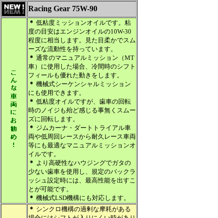
Racing Gear 75W-90
＊
低粘度ミッションオイルです。粘
度の目安はエンジンオイルの10W-30
程度に相当します。見た目柔かでスム
ーズな流動性を持っています。
＊
通常のマニュアルミッション（MT
車）に使用した場合、冷間時のシフト
フィールも優れた動きをします。
＊
機械式シーケンシャルミッション
にも使用できます。
＊
低粘度オイルですが、歯車の回転
時のノイジも殆ど感じる事無くスムー
ズに回転します。
＊
ジムカーナ・ダートトライアル車
両や低周回レースから耐久レース車両
等にも最適なマニュアルミッションオ
イルです。
＊
より高硬性なハウジングでガタの
少ない歯車を使用し、規定のバックラ
ッシュ設定時には、最高性能を出すこ
とが可能です。
＊
機械式LSD機構にも対応します。
＊
シンクロ機構の過剰な摩耗がある
場合にはシフトが入りにくい時があり